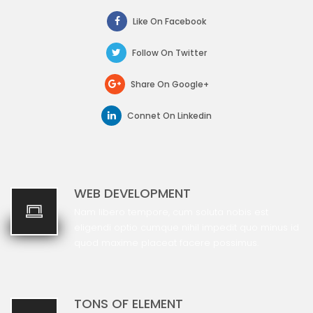
Like On Facebook
Follow On Twitter
Share On Google+
Connet On Linkedin
WEB DEVELOPMENT
Nam libero tempore, cum soluta nobis
est
eligendi optio cumque nihil impedit quo minus id
quod maxime placeat facere possimus.
TONS OF ELEMENT