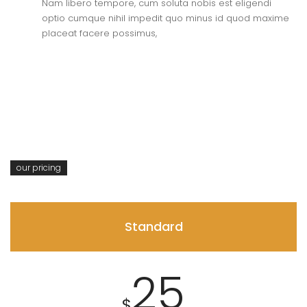
Nam libero tempore, cum soluta nobis est eligendi
optio cumque nihil impedit quo minus id quod maxime
placeat facere possimus,
our pricing
Standard
25
$