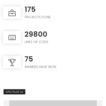
175
PROJECTS DONE
29800
LINES OF CODE
75
AWARDS HAVE WON
who trust us