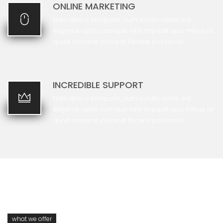
ONLINE MARKETING
Nam libero tempore, cum soluta nobis
est
eligendi optio cumque nihil impedit quo minus id
quod maxime placeat facere possimus.
INCREDIBLE SUPPORT
Nam libero tempore, cum soluta nobis
est
eligendi optio cumque nihil impedit quo minus id
quod maxime placeat facere possimus.
what we offer