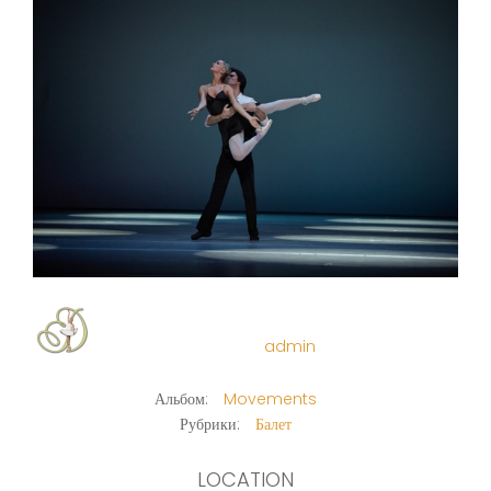
admin
Альбом:
Movements
Рубрики:
Балет
LOCATION