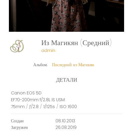
Из Магикян (Средний)
admin
Альбом:
Последний из Магикян
ДЕТАЛИ
Canon EOS 5D
EF70-200mm f/2.8L IS USM
75mm
/
ƒ/2.8
/
1/125s
/
ISO 1600
Создан
08.10.2013
Загружен
26.08.2019