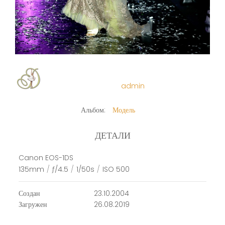
admin
Альбом:
Модель
ДЕТАЛИ
Canon EOS-1DS
135mm
/
ƒ/4.5
/
1/50s
/
ISO 500
Создан
23.10.2004
Загружен
26.08.2019