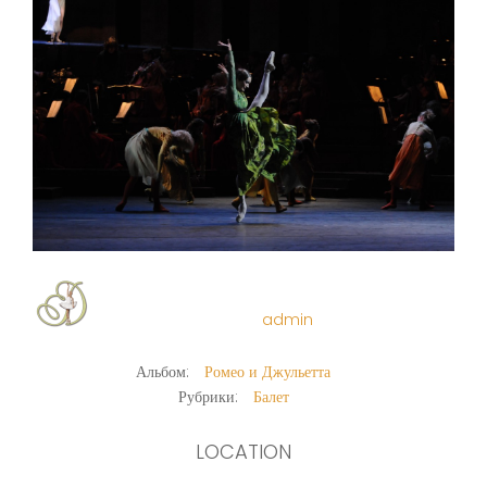
admin
Альбом:
Ромео и Джульетта
Рубрики:
Балет
LOCATION